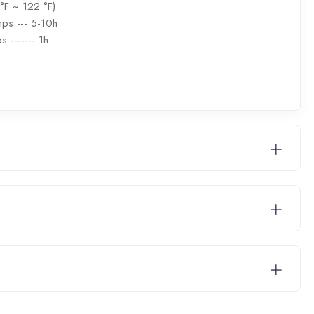
°F ~ 122 °F)
mps --- 5-10h
 ------- 1h