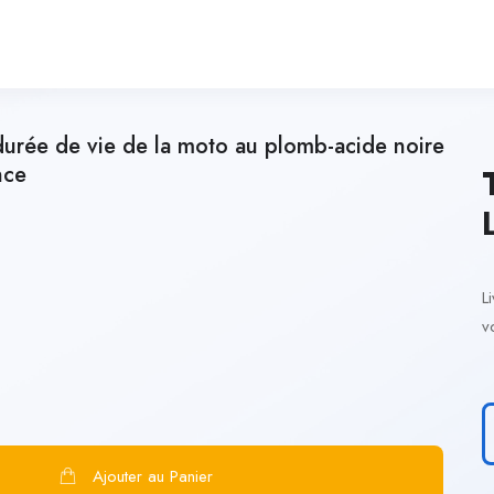
durée de vie de la moto au plomb-acide noire
nce
L
v
Ajouter au Panier