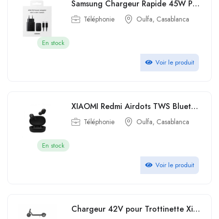
Samsung Chargeur Rapide 45W PD Adapter USB C to USB C Cable 5A
Téléphonie
Oulfa, Casablanca
En stock
Voir le produit
XIAOMI Redmi Airdots TWS Bluetooth 5.0 écouteur Sans Fil Eearphones
Téléphonie
Oulfa, Casablanca
En stock
Voir le produit
Chargeur 42V pour Trottinette Xiaomi M365 M365 PRO Ninebot Kickscooter Segway G30LE ES1 ES2 E22E E25 F25E AIR T15 Phonillico