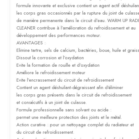
formule innovante et exclusive contient un agent actif déshuilan
les corps gras occasionnés par la rupture du joint de culass
de manière permanente dans le circuit d’eau. WARM UP RA
CLEANER contribue à l’amélioration du refroidissement et au
développement des performances moteur.
AVANTAGES :
Elimine tartre, sels de calcium, bactéries, boue, huile et grais
Dissout la corrosion et l’oxydation
Evite la formation de rouille et d’oxydation
Améliore le refroidissement moteur
Evite l’encrassement du circuit de refroidissement
Contient un agent déshuilant-dégraissant afin d’éliminer
les corps gras présents dans le circuit de refroidissement
et consécutifs à un joint de culasse.
Formule professionnelle sans solvant ou acide :
permet une meilleure protection des joints et le métal.
Action curative : pour un nettoyage complet du radiateur et
du circuit de refroidissement.