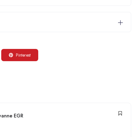
Pinterest
:
vanne EGR