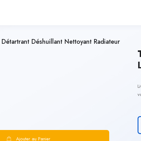
rtrant Déshuillant Nettoyant Radiateur
L
v
Ajouter au Panier