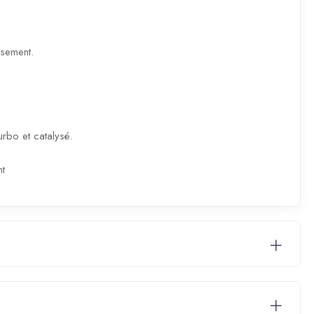
ssement.
rbo et catalysé.
nt