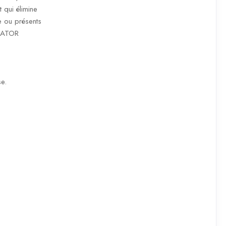
t qui élimine
e ou présents
DIATOR
se.