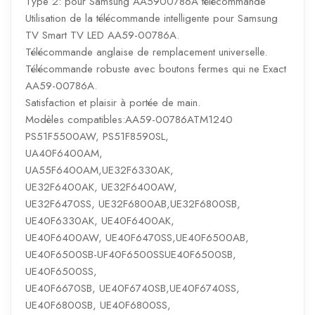
Type 2: pour Samsung AA5900786A télécommande
Utilisation de la télécommande intelligente pour Samsung
TV Smart TV LED AA59-00786A.
Télécommande anglaise de remplacement universelle.
Télécommande robuste avec boutons fermes qui ne Exact
AA59-00786A.
Satisfaction et plaisir à portée de main.
Modèles compatibles:AA59-00786ATM1240
PS51F5500AW, PS51F8590SL,
UA40F6400AM,
UA55F6400AM,UE32F6330AK,
UE32F6400AK, UE32F6400AW,
UE32F6470SS, UE32F6800AB,UE32F6800SB,
UE40F6330AK, UE40F6400AK,
UE40F6400AW, UE40F6470SS,UE40F6500AB,
UE40F6500SB-UF40F6500SSUE40F6500SB,
UE40F6500SS,
UE40F6670SB, UE40F6740SB,UE40F6740SS,
UE40F6800SB, UE40F6800SS,