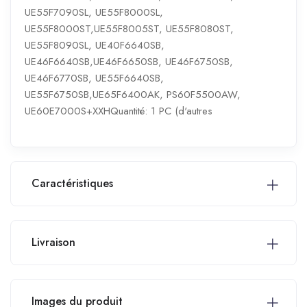
UE55F7090SL, UE55F8000SL,
UE55F8000ST,UE55F8005ST, UE55F8080ST,
UE55F8090SL, UE40F6640SB,
UE46F6640SB,UE46F6650SB, UE46F6750SB,
UE46F6770SB, UE55F6640SB,
UE55F6750SB,UE65F6400AK, PS60F5500AW,
UE60E7000S+XXHQuantité: 1 PC (d'autres
Caractéristiques
Livraison
Images du produit