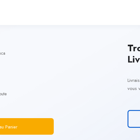
Tr
nca
Li
Livrai
vous v
oute
au Panier