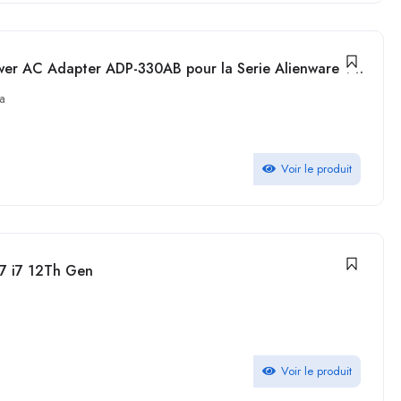
Dell Chargeur 330W 19.5V 16.9A Power AC Adapter ADP-330AB pour la Serie Alienware 17 R4
a
Voir le produit
57 i7 12Th Gen
Voir le produit