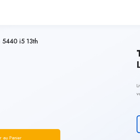
e 5440 i5 13th
L
v
r au Panier