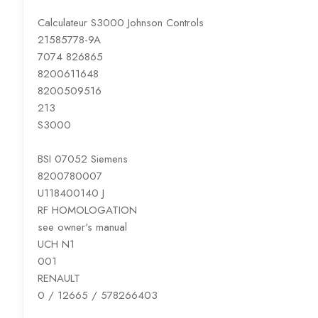
Calculateur S3000 Johnson Controls
21585778-9A
7074 826865
8200611648
8200509516
213
S3000
BSI 07052 Siemens
8200780007
U118400140 J
RF HOMOLOGATION
see owner's manual
UCH N1
001
RENAULT
0 / 12665 / 578266403