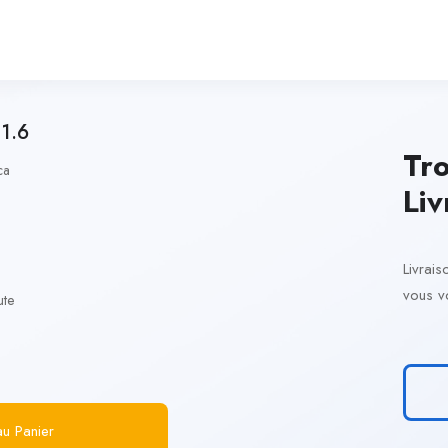
 1.6
Tro
ca
Liv
Livrai
vous vo
ute
au Panier