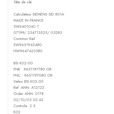
Tête de clé
Calculateur SIEMENS SID 801A
MADE IN FRANCE
5WS40104C-T
07199/ 234713525/ 03283
Common Rail
SW9651942480
HW9647423380
BSI K02-00
FNR : 9651197780 OR
FNC : 9651197080 OR
Valeo BSI K02-00
Ref. ANN: A12122
Order ANN: 0178
02/10/03 02:42
Controle: 2 5
K02