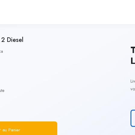
2 Diesel
T
ca
L
Li
vo
ute
r au Panier