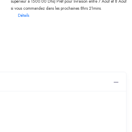
supérieur à 1500.00 Dhs) Prêt pour livraison entre 7 Août et 8 Août
si vous commandez dans les prochaines 8hrs 21mins.
Détails