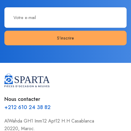
S'inscrire
Nous contacter
+212 610 24 38 82
AlWahda GH1 Imm12 Apt12 H.H Casablanca
20220, Maroc.