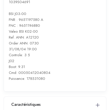
1039S04691
BSI J03-00
FNR : 9651197580 A
FNC : 9651196880
Valeo BSI K02-00
Ref. ANN: A12120
Order ANN: 0730
31/08/04 19:00
Controle: 3 5
J02
Boot: 9.31
Cmd: 00050412040804
Puissance: 178531080
Caractéristiques