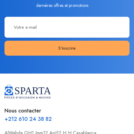
dernières offres et promotions.
S'inscrire
Nous contacter
+212 610 24 38 82
AlWahda GH1 Imm12 Apt12 H.H Casablanca