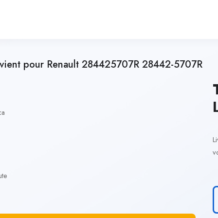
vient pour Renault 284425707R 28442-5707R
ca
L
v
ute