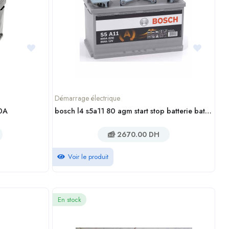
Démarrage électrique
40A
bosch l4 s5a11 80 agm start stop batterie battery service casablanca maroc
2670.00 DH
Voir le produit
En stock