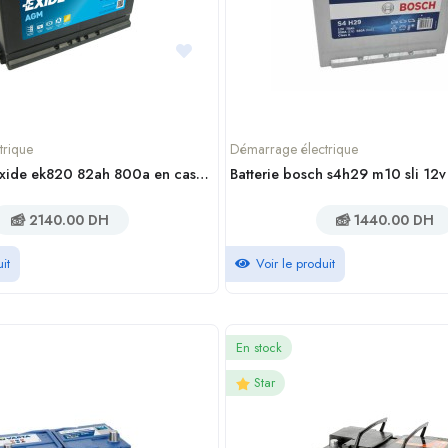
trique
Démarrage électrique
Batterie agm exide ek820 82ah 800a en casablanca maroc
Batterie bosch s4h29 m10 sli 12
2140.00 DH
1440.00 DH
it
Voir le produit
En stock
Star