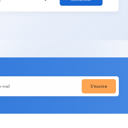
s
S'inscrire