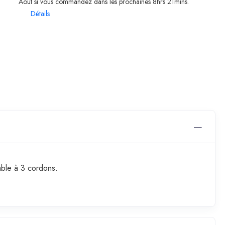
Août si vous commandez dans les prochaines 8hrs 21mins.
Détails
able à 3 cordons.