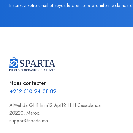
Inscrivez votre email et soyez le premier à être informé de nos d
Nous contacter
+212 610 24 38 82
AlWahda GH1 Imm12 Apt12 H.H Casablanca
20220, Maroc.
support@sparta.ma