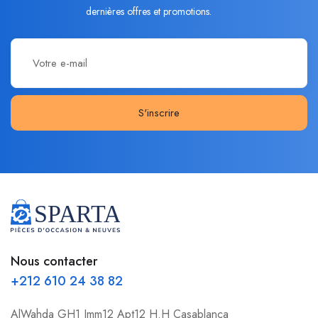
dernières offres et promotions.
S'inscrire
Nous contacter
+212 610 24 38 82
AlWahda GH1 Imm12 Apt12 H.H Casablanca